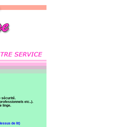
 sécurité.
rofessionnels etc..).
 linge.
dessus de lit)